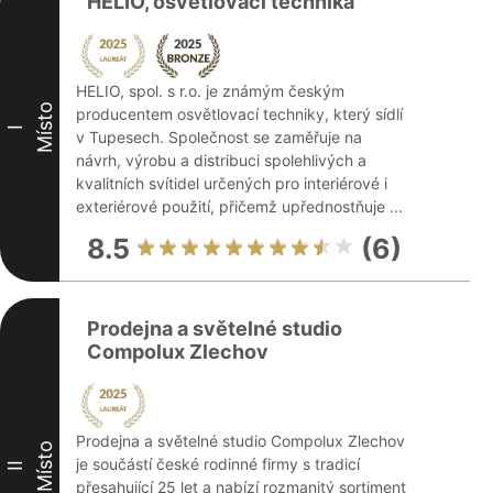
HELIO, osvětlovací technika
HELIO, spol. s r.o. je známým českým
Místo
producentem osvětlovací techniky, který sídlí
I
v Tupesech. Společnost se zaměřuje na
návrh, výrobu a distribuci spolehlivých a
kvalitních svítidel určených pro interiérové i
exteriérové použití, přičemž upřednostňuje ...
8.5
(6)
Prodejna a světelné studio
Compolux Zlechov
Prodejna a světelné studio Compolux Zlechov
Místo
je součástí české rodinné firmy s tradicí
II
přesahující 25 let a nabízí rozmanitý sortiment