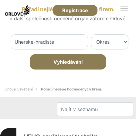
Pořadí nejlépe hodnocených firem.
Registrace
a další společnosti oceněné organizátorem Orlové.
Vyhledávání
Orlové Osvětlení
Pořadí nejlépe hodnocených firem.