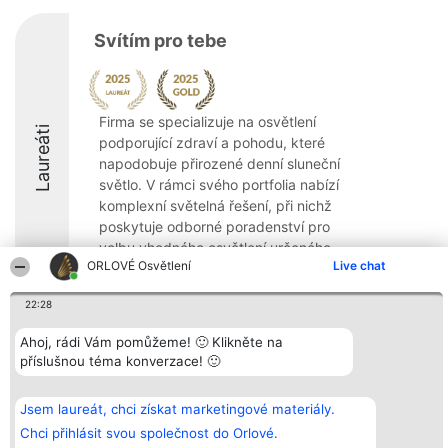
Svítím pro tebe
Firma se specializuje na osvětlení
Laureáti
podporující zdraví a pohodu, které
napodobuje přirozené denní sluneční
světlo. V rámci svého portfolia nabízí
komplexní světelná řešení, při nichž
poskytuje odborné poradenství pro
volbu vhodného osvětlení určeného ...
ORLOVÉ Osvětlení
Live chat
9.7
22:28
Ahoj, rádi Vám pomůžeme! 🙂 Klikněte na
Organizátor hlasování
Plebiscyt
Kontakt
příslušnou téma konverzace! 🙂
Bright Side Solutions sp. z o.
Vítězové
Kontakt
o. sp. k.
Seznam všech
ul. Ruska 22
laureátů
Jsem laureát, chci získat marketingové materiály.
Wrocław 50-079
Zásady
KRS 0000749100 | Regon
Pravidla
Chci přihlásit svou společnost do Orlové.
381313360 | NIP 8943132676
Zásady