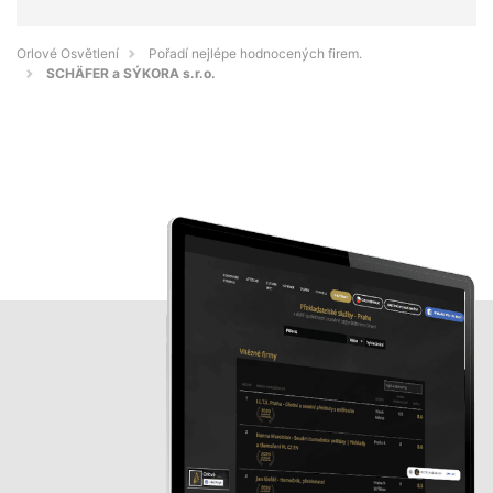
Orlové Osvětlení
Pořadí nejlépe hodnocených firem.
SCHÄFER a SÝKORA s.r.o.