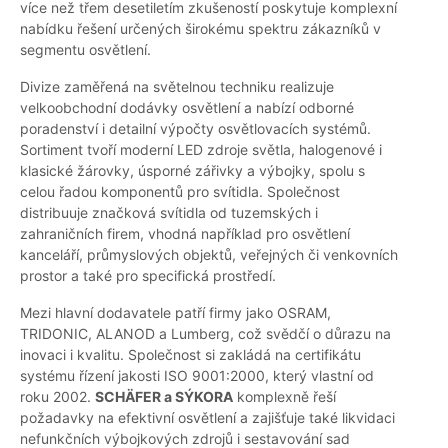
více než třem desetiletím zkušeností poskytuje komplexní
nabídku řešení určených širokému spektru zákazníků v
segmentu osvětlení.
Divize zaměřená na světelnou techniku realizuje
velkoobchodní dodávky osvětlení a nabízí odborné
poradenství i detailní výpočty osvětlovacích systémů.
Sortiment tvoří moderní LED zdroje světla, halogenové i
klasické žárovky, úsporné zářivky a výbojky, spolu s
celou řadou komponentů pro svítidla. Společnost
distribuuje značková svítidla od tuzemských i
zahraničních firem, vhodná například pro osvětlení
kanceláří, průmyslových objektů, veřejných či venkovních
prostor a také pro specifická prostředí.
Mezi hlavní dodavatele patří firmy jako OSRAM,
TRIDONIC, ALANOD a Lumberg, což svědčí o důrazu na
inovaci i kvalitu. Společnost si zakládá na certifikátu
systému řízení jakosti ISO 9001:2000, který vlastní od
roku 2002.
SCHÄFER a SÝKORA
komplexně řeší
požadavky na efektivní osvětlení a zajišťuje také likvidaci
nefunkčních výbojkových zdrojů i sestavování sad