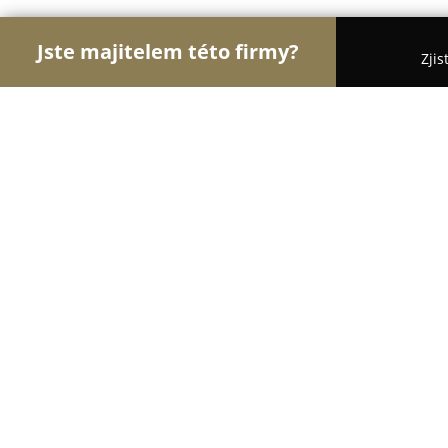
Jste majitelem této firmy?
Zjis
Orlové Osvětlení
Pořadí nejlépe hodnocených fi
ŠTOLL spol. sro - aktivní
9
(16)
Břeclav, Hlavní 142/661
Zobrazit telefonní číslo