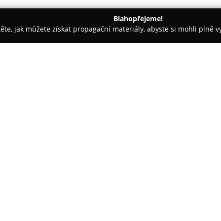
Blahopřejeme!
těte, jak můžete získat propagační materiály, abyste si mohli plně 
rem.
ŠTOLL spol. sro - aktivní
O společnosti:
ŠTOLL spol. s r.o.
se specializu
komplexním interiérovým design
661/142, Poštorná a její dlouh
přístupem k řešením. Nabídka s
mezi nimiž vynikají LED osvětle
prostory. Významným prvkem je
systémů a návrhy osvětlení, je
potřebám klientů s důrazem na 
Studio ŠTOLL je také významné