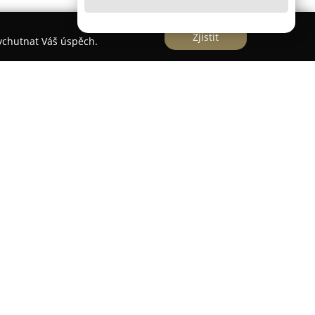
Zjistit
vychutnat Váš úspěch.
je na designové a inteligentní osvětlení spolu s
em. Firma sídlí v Břeclavi na adrese Hlavní
odobé působení je provázeno kreativním
polečnosti zahrnuje bohatý sortiment svítidel,
ní určená pro interiéry, zahrady i veřejné
 orientace firmy na vlastní produkci LED
ž jsou dokonale přizpůsobené individuálním
funkčnost, estetiku a komfort.
 v oblasti implementace chytrých domácností –