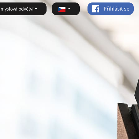
Přihlásit se
ůmyslová odvětví