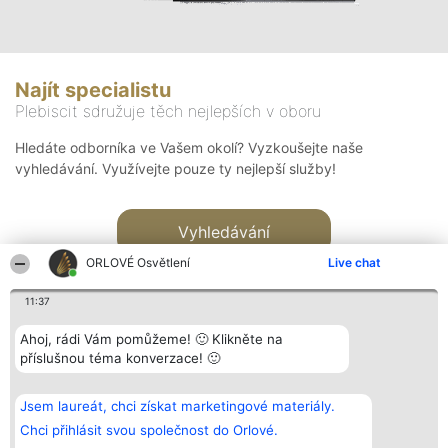
Najít specialistu
Plebiscit sdružuje těch nejlepších v oboru
Hledáte odborníka ve Vašem okolí? Vyzkoušejte naše
vyhledávání. Využívejte pouze ty nejlepší služby!
Vyhledávání
ORLOVÉ Osvětlení
Live chat
11:37
Ahoj, rádi Vám pomůžeme! 🙂 Klikněte na
příslušnou téma konverzace! 🙂
Organizátor hlasování
Plebiscyt
Kontakt
Bright Side Solutions sp. z o.
Vítězové
Kontakt
Jsem laureát, chci získat marketingové materiály.
o. sp. k.
Seznam všech
ul. Ruska 22
laureátů
Chci přihlásit svou společnost do Orlové.
Wrocław 50-079
Zásady