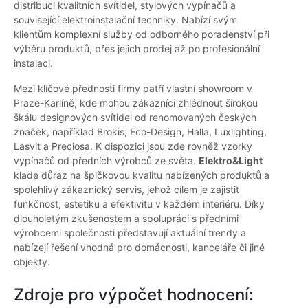
distribuci kvalitních svítidel, stylových vypínačů a
související elektroinstalační techniky. Nabízí svým
klientům komplexní služby od odborného poradenství při
výběru produktů, přes jejich prodej až po profesionální
instalaci.
Mezi klíčové přednosti firmy patří vlastní showroom v
Praze-Karlíně, kde mohou zákazníci zhlédnout širokou
škálu designových svítidel od renomovaných českých
značek, například Brokis, Eco-Design, Halla, Luxlighting,
Lasvit a Preciosa. K dispozici jsou zde rovněž vzorky
vypínačů od předních výrobců ze světa.
Elektro&Light
klade důraz na špičkovou kvalitu nabízených produktů a
spolehlivý zákaznický servis, jehož cílem je zajistit
funkčnost, estetiku a efektivitu v každém interiéru. Díky
dlouholetým zkušenostem a spolupráci s předními
výrobcemi společnosti představují aktuální trendy a
nabízejí řešení vhodná pro domácnosti, kanceláře či jiné
objekty.
Zdroje pro výpočet hodnocení: