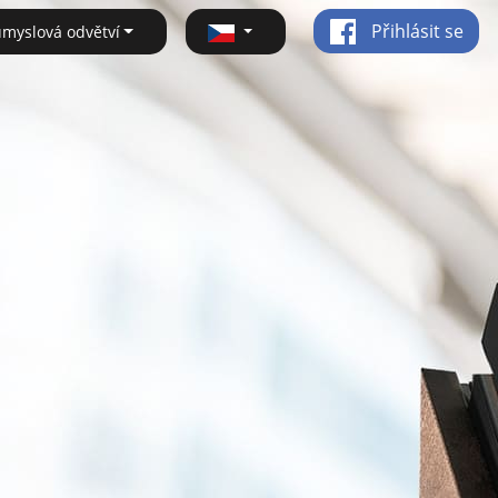
Přihlásit se
ůmyslová odvětví