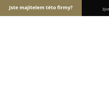
Jste majitelem této firmy?
Zjis
Orlové Osvětlení
Pořadí nejlépe hodnocených fi
HAGOS
9.1
(19)
Praha, Nedvědovo náměstí 14
Zobrazit telefonní číslo