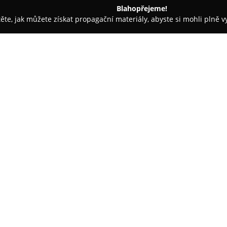
Blahopřejeme!
těte, jak můžete získat propagační materiály, abyste si mohli plně 
rem.
HAGOS
O společnosti:
Společnost
HAGOS
s.r.o., půso
významného dodavatele designo
na prodej, tvorbu a vizualizac
projekty. Klíčovou charakterist
prestižních italských značek, m
FontanaArte, Luceplan, Catellan
zákazníkům přístup k originál
Společnost staví na poskytován
precizních světelných výpočtů a
projektanty i koncové klienty je 