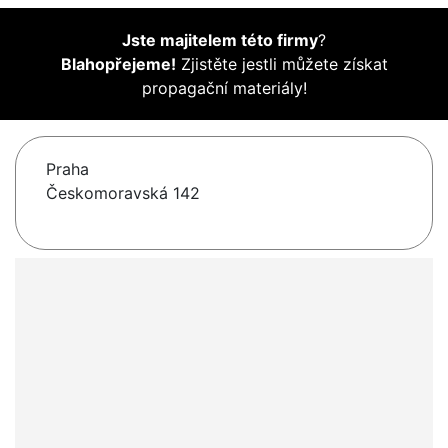
Jste majitelem této firmy
?
Blahopřejeme!
Zjistěte jestli můžete získat
propagační materiály!
Praha
Českomoravská 142